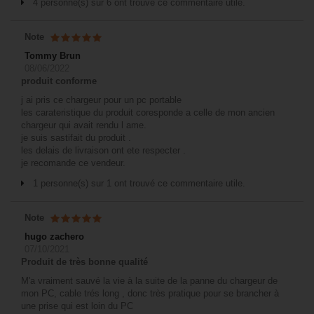
4 personne(s) sur 6 ont trouvé ce commentaire utile.
Note
Tommy Brun
08/06/2022
produit conforme
j ai pris ce chargeur pour un pc portable
les carateristique du produit coresponde a celle de mon ancien
chargeur qui avait rendu l ame.
je suis sastifait du produit .
les delais de livraison ont ete respecter .
je recomande ce vendeur.
1 personne(s) sur 1 ont trouvé ce commentaire utile.
Note
hugo zachero
07/10/2021
Produit de très bonne qualité
M'a vraiment sauvé la vie à la suite de la panne du chargeur de
mon PC, cable trés long , donc très pratique pour se brancher à
une prise qui est loin du PC