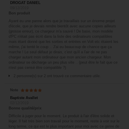
DROGAT DANIEL
09/12/2019
Bon produit
Ayant eu une panne alors que je travaillais sur un énorme projet
d'école, que je devais rendre bientôt avec aucune copies ailleurs
(grosse erreur), ce chargeur m'a sauvé ! De base, mon modèle
d'PC n'était pas écrit dans la liste des ordinateurs compatibles
mais étant donné que les sorties et entrées en Volt etc étaient les
même, j'ai tenté le coup .. J'ai eu beaucoup de chance que ça
marche ! Le seul défaut je dirais, c'est qu'il a l'air de ne pas
charger autant mon ordinateur que mon ancien chargeur. Mon
ordinateur se décharge un peu plus vite .. (peut être le fait que ce
n'est pas censé être compatible ?)
2 personne(s) sur 2 ont trouvé ce commentaire utile.
Note
Baptiste Avallet
02/12/2019
Bonne qualité/prix
Difficile à juger pour le moment. Le produit à l'air d'être solide et
léger. Il fait très bien son travail pour le moment, reste à voir sur le
long terme, ce qui est le plus important pour moi avec ce genre de