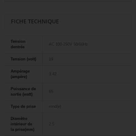
FICHE TECHNIQUE
Tension
AC 100-250V 50/60Hz
dentrée
Tension (volt)
19
Ampérage
3.42
(ampère)
Puissance de
65
sortie (watt)
Type de prise
rond(e)
Diamètre
intérieur de
2.5
la prise(mm)