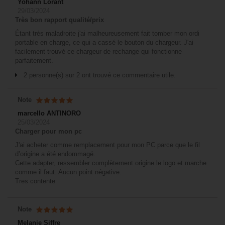
Yohann Lorant
29/03/2024
Très bon rapport qualité/prix
Étant très maladroite j'ai malheureusement fait tomber mon ordi
portable en charge, ce qui a cassé le bouton du chargeur. J'ai
facilement trouvé ce chargeur de rechange qui fonctionne
parfaitement.
2 personne(s) sur 2 ont trouvé ce commentaire utile.
Note
marcello ANTINORO
25/03/2024
Charger pour mon pc
J'ai acheter comme remplacement pour mon PC parce que le fil
d’origine a été endommagé.
Cette adapter, ressembler complètement origine le logo et marche
comme il faut. Aucun point négative.
Tres contente
Note
Melanie Siffre