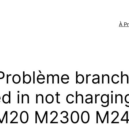
À P
Problème branch
 in not charging
n M20 M2300 M2