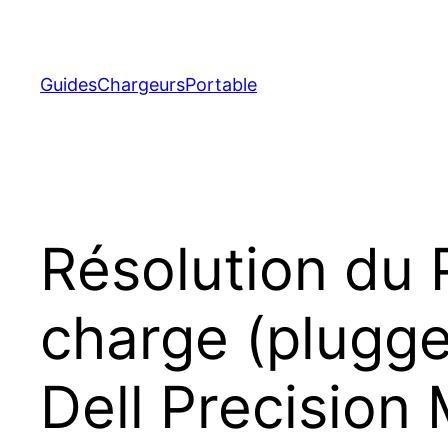
Aller
au
contenu
GuidesChargeursPortable
Résolution du 
charge (plugged
Dell Precisio