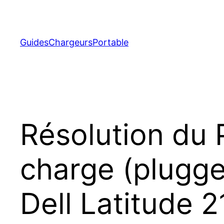
Aller
au
contenu
GuidesChargeursPortable
Résolution du 
charge (plugged
Dell Latitude