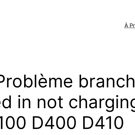
À P
Problème branch
 in not charging
 2100 D400 D410