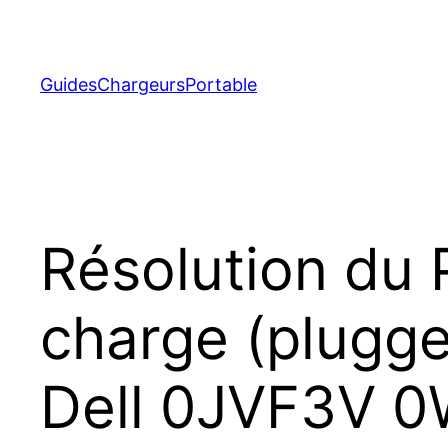
Aller
au
contenu
GuidesChargeursPortable
Résolution du 
charge (plugged
Dell 0JVF3V 