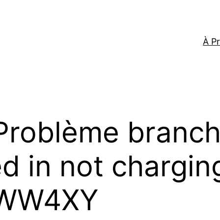
À P
Problème branch
 in not charging
0WW4XY