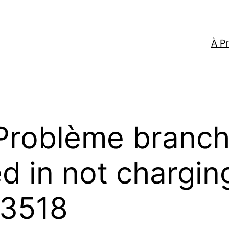
À P
Problème branch
 in not charging
-3518