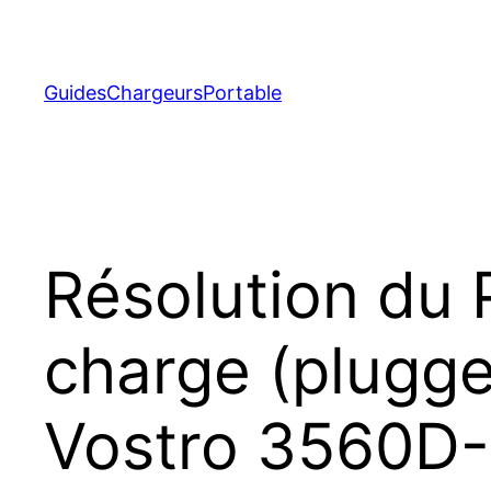
Aller
au
contenu
GuidesChargeursPortable
Résolution du 
charge (plugged
Vostro 3560D