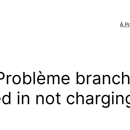
À P
Problème branch
 in not charging