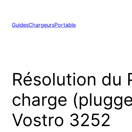
Aller
au
contenu
GuidesChargeursPortable
Résolution du 
charge (plugged
Vostro 3252