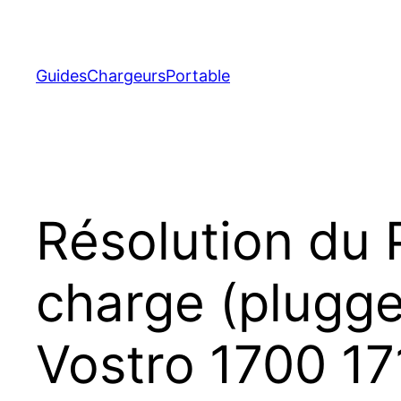
Aller
au
contenu
GuidesChargeursPortable
Résolution du 
charge (plugged
Vostro 1700 17