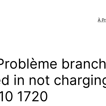
À P
Problème branch
 in not charging
10 1720