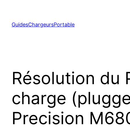
Aller
au
contenu
GuidesChargeursPortable
Résolution du 
charge (plugged
Precision M68