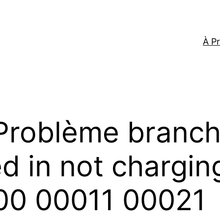
À P
Problème branch
 in not charging
00 00011 00021