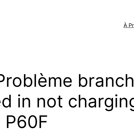
À P
Problème branch
 in not charging
0 P60F