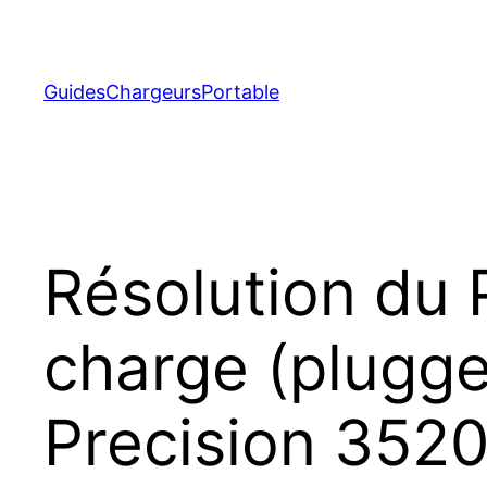
Aller
au
contenu
GuidesChargeursPortable
Résolution du 
charge (plugged
Precision 352