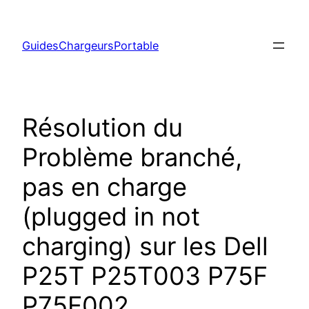
Aller
au
GuidesChargeursPortable
contenu
Résolution du
Problème branché,
pas en charge
(plugged in not
charging) sur les Dell
P25T P25T003 P75F
P75F002