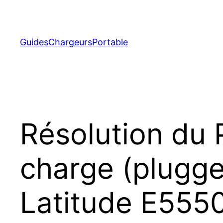
Aller
au
contenu
GuidesChargeursPortable
Résolution du 
charge (plugged
Latitude E555