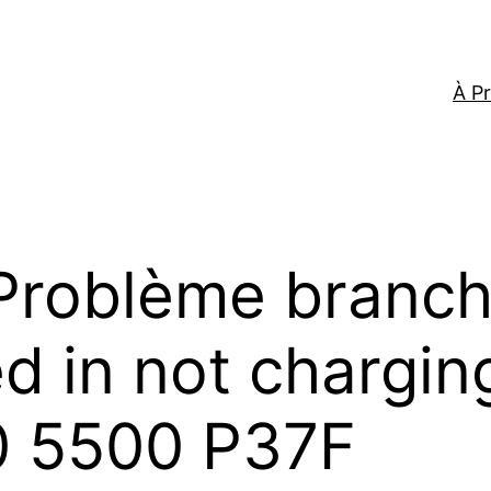
À P
Problème branch
 in not charging
0 5500 P37F