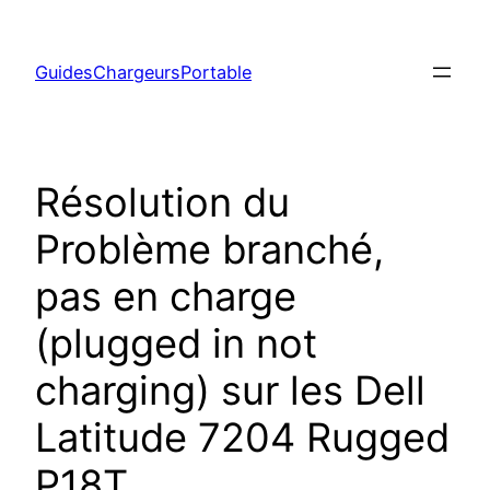
Aller
au
GuidesChargeursPortable
contenu
Résolution du
Problème branché,
pas en charge
(plugged in not
charging) sur les Dell
Latitude 7204 Rugged
P18T