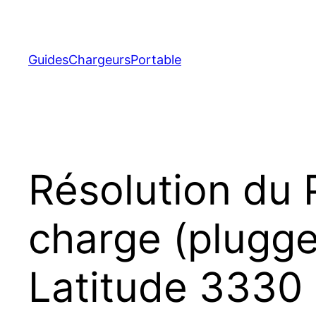
Aller
au
contenu
GuidesChargeursPortable
Résolution du 
charge (plugged
Latitude 3330