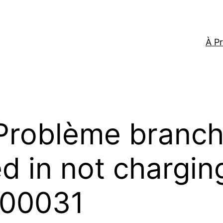
À P
Problème branch
 in not charging
 00031