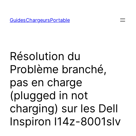
Aller
au
GuidesChargeursPortable
contenu
Résolution du
Problème branché,
pas en charge
(plugged in not
charging) sur les Dell
Inspiron I14z-8001slv