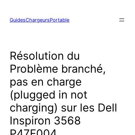
Aller
au
GuidesChargeursPortable
contenu
Résolution du
Problème branché,
pas en charge
(plugged in not
charging) sur les Dell
Inspiron 3568
P47F004