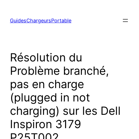
Aller
au
GuidesChargeursPortable
contenu
Résolution du
Problème branché,
pas en charge
(plugged in not
charging) sur les Dell
Inspiron 3179
P25T002