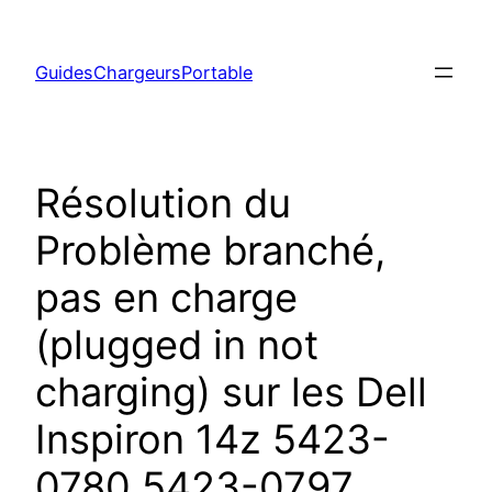
Aller
au
GuidesChargeursPortable
contenu
Résolution du
Problème branché,
pas en charge
(plugged in not
charging) sur les Dell
Inspiron 14z 5423-
0780 5423-0797