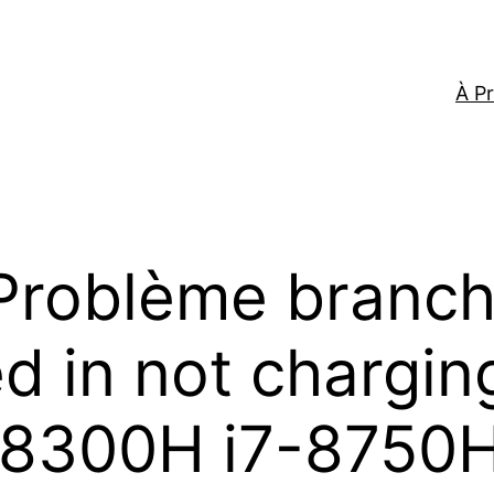
À P
Problème branch
 in not charging
-8300H i7-8750