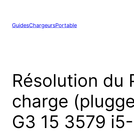
Aller
au
contenu
GuidesChargeursPortable
Résolution du 
charge (plugged
G3 15 3579 i5