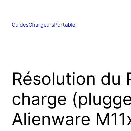
Aller
au
contenu
GuidesChargeursPortable
Résolution du 
charge (plugged
Alienware M11