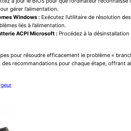
tez à jour le BIOS pour que l’ordinateur reconnaisse 
ur gérer l’alimentation.
blèmes Windows :
Exécutez l’utilitaire de résolution d
lèmes liés à l’alimentation.
atterie ACPI Microsoft :
Procédez à la désinstallation s
 étapes pour résoudre efficacement le problème « branc
s et des recommandations pour chaque étape, offrant a
rgeur