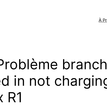
À P
Problème branch
 in not charging
x R1