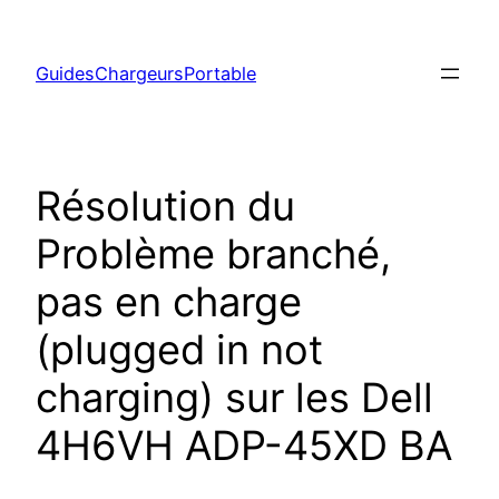
Aller
au
GuidesChargeursPortable
contenu
Résolution du
Problème branché,
pas en charge
(plugged in not
charging) sur les Dell
4H6VH ADP-45XD BA