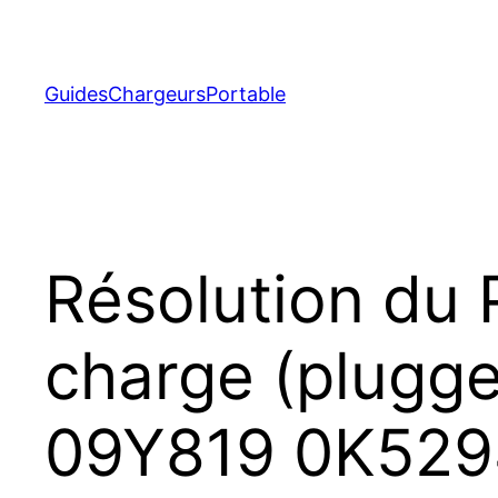
Aller
au
contenu
GuidesChargeursPortable
Résolution du 
charge (plugged
09Y819 0K52