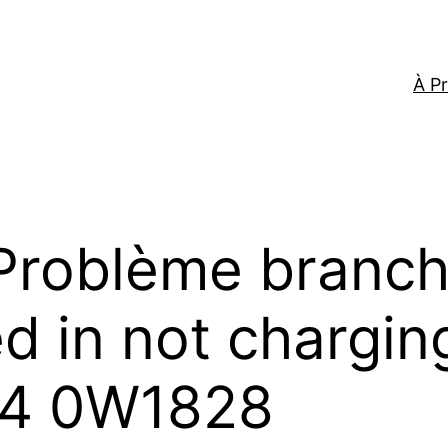
À P
Problème branch
 in not charging
94 0W1828