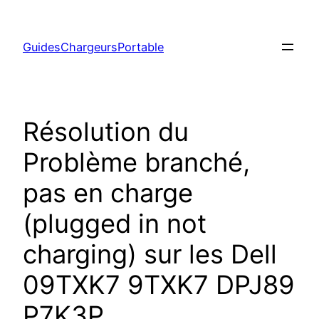
Aller
au
GuidesChargeursPortable
contenu
Résolution du
Problème branché,
pas en charge
(plugged in not
charging) sur les Dell
09TXK7 9TXK7 DPJ89
P7K3P