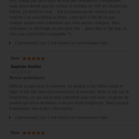
d'PC n'était pas écrit dans la liste des ordinateurs compatibles
mais étant donné que les sorties et entrées en Volt etc étaient les
même, j'ai tenté le coup .. J'ai eu beaucoup de chance que ça
marche ! Le seul défaut je dirais, c'est qu'il a l'air de ne pas
charger autant mon ordinateur que mon ancien chargeur. Mon
ordinateur se décharge un peu plus vite .. (peut être le fait que ce
n'est pas censé être compatible ?)
2 personne(s) sur 2 ont trouvé ce commentaire utile.
Note
Baptiste Avallet
02/12/2019
Bonne qualité/prix
Difficile à juger pour le moment. Le produit à l'air d'être solide et
léger. Il fait très bien son travail pour le moment, reste à voir sur le
long terme, ce qui est le plus important pour moi avec ce genre de
produit qui ont la tendance à ne pas durer longtemps. Mais jusqu'à
maintenant, rien à dire, c'est parfait
2 personne(s) sur 2 ont trouvé ce commentaire utile.
Note