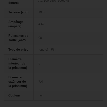
AC 100-250V 50/60Hz
dentrée
Tension (volt)
19.5
Ampérage
4.62
(ampère)
Puissance de
90
sortie (watt)
Type de prise
rond(e) - Pin
Diamètre
intérieur de
5
la prise(mm)
Diamètre
extérieur de
7.4
la prise(mm)
Couleur
noir