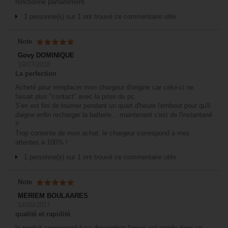
fonctionne parfaitement.
1 personne(s) sur 1 ont trouvé ce commentaire utile.
Note
Govy DOMINIQUE
19/07/2018
La perfection
Acheté pour remplacer mon chargeur d'origine car celui-ci ne
faisait plus "contact" avec la prise du pc.
S'en est fini de tourner pendant un quart d'heure l'embout pour qu'il
daigne enfin recharger la batterie... maintenant c'est de l'instantané
!!
Trop contente de mon achat, le chargeur correspond à mes
attentes à 100% !
1 personne(s) sur 1 ont trouvé ce commentaire utile.
Note
MERIEM BOULAARES
14/09/2017
qualité et rapidité
le produit correspond à sa description l'envoi est rapide dans un