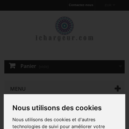
Contactez-nous
EUR
Panier
(vide)
MENU
Nous utilisons des cookies
Chargeur pour ordinateur portable
D'ORIGINE 90W Dell
Latitude E7270 AC Adapter Chargeur
Nous utilisons des cookies et d'autres
technologies de suivi pour améliorer votre