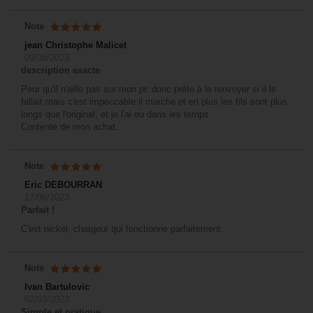
Note
jean Christophe Malicet
09/08/2023
description exacte
Peur qu'il n'aille pas sur mon pc donc prête à le renvoyer si il le
fallait mais c'est impeccable il marche et en plus les fils sont plus
longs que l'original, et je l'ai eu dans les temps
Contente de mon achat...
Note
Eric DEBOURRAN
17/06/2023
Parfait !
C'est nickel, chargeur qui fonctionne parfaitement.
Note
Ivan Bartulovic
02/03/2023
Simple et pratique.