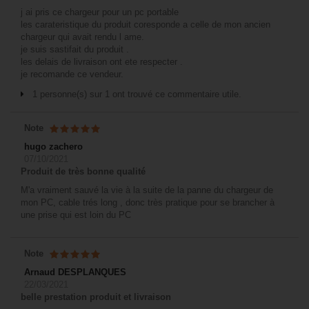
j ai pris ce chargeur pour un pc portable
les carateristique du produit coresponde a celle de mon ancien
chargeur qui avait rendu l ame.
je suis sastifait du produit .
les delais de livraison ont ete respecter .
je recomande ce vendeur.
1 personne(s) sur 1 ont trouvé ce commentaire utile.
Note
hugo zachero
07/10/2021
Produit de très bonne qualité
M'a vraiment sauvé la vie à la suite de la panne du chargeur de
mon PC, cable trés long , donc très pratique pour se brancher à
une prise qui est loin du PC
Note
Arnaud DESPLANQUES
22/03/2021
belle prestation produit et livraison