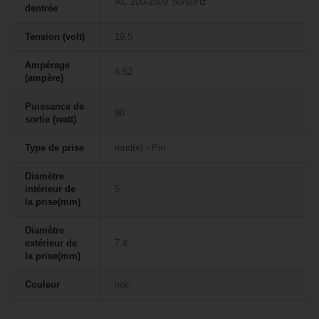
AC 100-250V 50/60Hz
dentrée
Tension (volt)
19.5
Ampérage
4.62
(ampère)
Puissance de
90
sortie (watt)
Type de prise
rond(e) - Pin
Diamètre
intérieur de
5
la prise(mm)
Diamètre
extérieur de
7.4
la prise(mm)
Couleur
noir