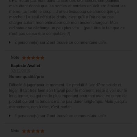
d'PC n'était pas écrit dans la liste des ordinateurs compatibles
mais étant donné que les sorties et entrées en Volt etc étaient les
même, j'ai tenté le coup .. J'ai eu beaucoup de chance que ça
marche ! Le seul défaut je dirais, c'est qu'il a l'air de ne pas
charger autant mon ordinateur que mon ancien chargeur. Mon
ordinateur se décharge un peu plus vite .. (peut être le fait que ce
n'est pas censé être compatible ?)
2 personne(s) sur 2 ont trouvé ce commentaire utile.
Note
Baptiste Avallet
02/12/2019
Bonne qualité/prix
Difficile à juger pour le moment. Le produit à l'air d'être solide et
léger. Il fait très bien son travail pour le moment, reste à voir sur le
long terme, ce qui est le plus important pour moi avec ce genre de
produit qui ont la tendance à ne pas durer longtemps. Mais jusqu'à
maintenant, rien à dire, c'est parfait
2 personne(s) sur 2 ont trouvé ce commentaire utile.
Note