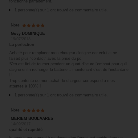
fonctionne parfaitement.
1 personne(s) sur 1 ont trouvé ce commentaire utile.
Note
Govy DOMINIQUE
19/07/2018
La perfection
Acheté pour remplacer mon chargeur d'origine car celui-ci ne
faisait plus "contact" avec la prise du pc.
S'en est fini de tourner pendant un quart d'heure l'embout pour qu'il
daigne enfin recharger la batterie... maintenant c'est de l'instantané
!!
Trop contente de mon achat, le chargeur correspond à mes
attentes à 100% !
1 personne(s) sur 1 ont trouvé ce commentaire utile.
Note
MERIEM BOULAARES
14/09/2017
qualité et rapidité
le produit correspond à sa description l'envoi est rapide dans un