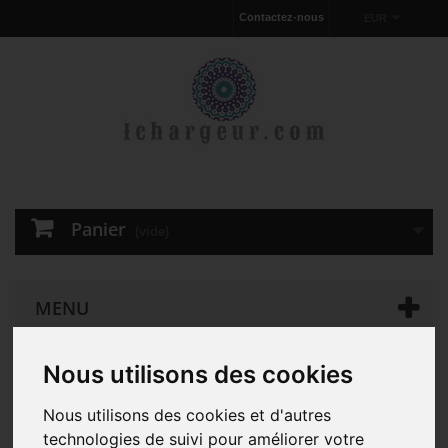
Contactez-nous
EUR
Panier
(vide)
MENU
Nous utilisons des cookies
Chargeur pour ordinateur portable
D'ORIGINE 90W Dell
Latitude E6440 10991 AC Adapter Chargeur
Nous utilisons des cookies et d'autres
technologies de suivi pour améliorer votre