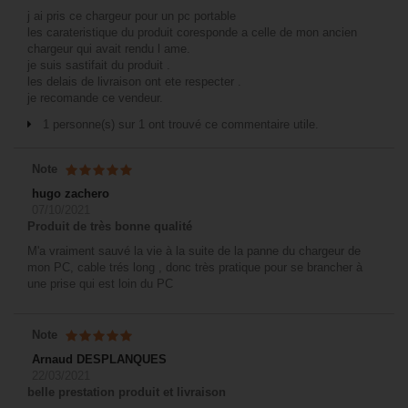
j ai pris ce chargeur pour un pc portable
les carateristique du produit coresponde a celle de mon ancien
chargeur qui avait rendu l ame.
je suis sastifait du produit .
les delais de livraison ont ete respecter .
je recomande ce vendeur.
1 personne(s) sur 1 ont trouvé ce commentaire utile.
Note
hugo zachero
07/10/2021
Produit de très bonne qualité
M'a vraiment sauvé la vie à la suite de la panne du chargeur de
mon PC, cable trés long , donc très pratique pour se brancher à
une prise qui est loin du PC
Note
Arnaud DESPLANQUES
22/03/2021
belle prestation produit et livraison