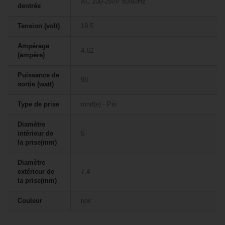
AC 100-250V 50/60Hz
dentrée
Tension (volt)
19.5
Ampérage
4.62
(ampère)
Puissance de
90
sortie (watt)
Type de prise
rond(e) - Pin
Diamètre
intérieur de
5
la prise(mm)
Diamètre
extérieur de
7.4
la prise(mm)
Couleur
noir