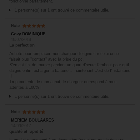
fonctionne parfaitement.
1 personne(s) sur 1 ont trouvé ce commentaire utile.
Note
Govy DOMINIQUE
19/07/2018
La perfection
Acheté pour remplacer mon chargeur d'origine car celui-ci ne
faisait plus "contact" avec la prise du pc.
S'en est fini de tourner pendant un quart d'heure l'embout pour qu'il
daigne enfin recharger la batterie... maintenant c'est de l'instantané
!!
Trop contente de mon achat, le chargeur correspond à mes
attentes à 100% !
1 personne(s) sur 1 ont trouvé ce commentaire utile.
Note
MERIEM BOULAARES
14/09/2017
qualité et rapidité
le produit correspond à sa description l'envoi est rapide dans un