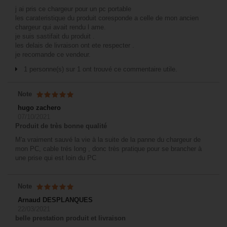
j ai pris ce chargeur pour un pc portable
les carateristique du produit coresponde a celle de mon ancien
chargeur qui avait rendu l ame.
je suis sastifait du produit .
les delais de livraison ont ete respecter .
je recomande ce vendeur.
1 personne(s) sur 1 ont trouvé ce commentaire utile.
Note
hugo zachero
07/10/2021
Produit de très bonne qualité
M'a vraiment sauvé la vie à la suite de la panne du chargeur de
mon PC, cable trés long , donc très pratique pour se brancher à
une prise qui est loin du PC
Note
Arnaud DESPLANQUES
22/03/2021
belle prestation produit et livraison