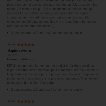
d'PC n'était pas écrit dans la liste des ordinateurs compatibles
mais étant donné que les sorties et entrées en Volt etc étaient les
même, j'ai tenté le coup .. J'ai eu beaucoup de chance que ça
marche ! Le seul défaut je dirais, c'est qu'il a l'air de ne pas
charger autant mon ordinateur que mon ancien chargeur. Mon
ordinateur se décharge un peu plus vite .. (peut être le fait que ce
n'est pas censé être compatible ?)
2 personne(s) sur 2 ont trouvé ce commentaire utile.
Note
Baptiste Avallet
02/12/2019
Bonne qualité/prix
Difficile à juger pour le moment. Le produit à l'air d'être solide et
léger. Il fait très bien son travail pour le moment, reste à voir sur le
long terme, ce qui est le plus important pour moi avec ce genre de
produit qui ont la tendance à ne pas durer longtemps. Mais jusqu'à
maintenant, rien à dire, c'est parfait
2 personne(s) sur 2 ont trouvé ce commentaire utile.
Note