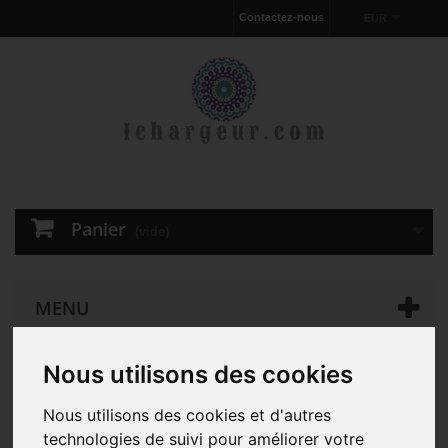
Contactez-nous
EUR
Panier
(vide)
MENU
Nous utilisons des cookies
Chargeur pour ordinateur portable
D'ORIGINE 90W Dell
XPS XPS15-1053sLV AC Adapter Chargeur
Nous utilisons des cookies et d'autres
technologies de suivi pour améliorer votre