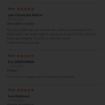
Note
jean Christophe Malicet
09/08/2023
description exacte
Peur qu'il n'aille pas sur mon pc donc prête à le renvoyer si il le
fallait mais c'est impeccable il marche et en plus les fils sont plus
longs que l'original, et je l'ai eu dans les temps
Contente de mon achat...
Note
Eric DEBOURRAN
17/06/2023
Parfait !
C'est nickel, chargeur qui fonctionne parfaitement.
Note
Ivan Bartulovic
02/03/2023
Simple et pratique.