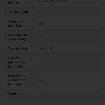
AC 100-250V 50/60Hz
dentrée
Tension (volt)
19.5
Ampérage
4.62
(ampère)
Puissance de
90
sortie (watt)
Type de prise
rond(e) - Pin
Diamètre
intérieur de
5
la prise(mm)
Diamètre
extérieur de
7.4
la prise(mm)
Couleur
noir