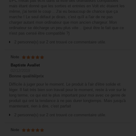
d'PC n'était pas écrit dans la liste des ordinateurs compatibles
mais étant donné que les sorties et entrées en Volt etc étaient les
même, j'ai tenté le coup .. J'ai eu beaucoup de chance que ça
marche ! Le seul défaut je dirais, c'est qu'il a l'air de ne pas
charger autant mon ordinateur que mon ancien chargeur. Mon
ordinateur se décharge un peu plus vite .. (peut être le fait que ce
n'est pas censé être compatible ?)
2 personne(s) sur 2 ont trouvé ce commentaire utile.
Note
Baptiste Avallet
02/12/2019
Bonne qualité/prix
Difficile à juger pour le moment. Le produit à l'air d'être solide et
léger. Il fait très bien son travail pour le moment, reste à voir sur le
long terme, ce qui est le plus important pour moi avec ce genre de
produit qui ont la tendance à ne pas durer longtemps. Mais jusqu'à
maintenant, rien à dire, c'est parfait
2 personne(s) sur 2 ont trouvé ce commentaire utile.
Note