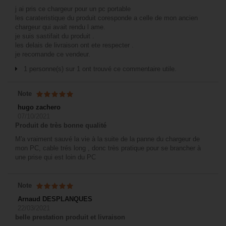
j ai pris ce chargeur pour un pc portable
les carateristique du produit coresponde a celle de mon ancien
chargeur qui avait rendu l ame.
je suis sastifait du produit .
les delais de livraison ont ete respecter .
je recomande ce vendeur.
1 personne(s) sur 1 ont trouvé ce commentaire utile.
Note
hugo zachero
07/10/2021
Produit de très bonne qualité
M'a vraiment sauvé la vie à la suite de la panne du chargeur de
mon PC, cable trés long , donc très pratique pour se brancher à
une prise qui est loin du PC
Note
Arnaud DESPLANQUES
22/03/2021
belle prestation produit et livraison