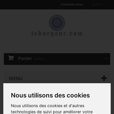
Contactez-nous
EUR
Panier
(vide)
MENU
Nous utilisons des cookies
Chargeur pour ordinateur portable
D'ORIGINE 90W Dell
Precision M2300 M2400 M4300 AC Adapter Chargeur
Nous utilisons des cookies et d'autres
technologies de suivi pour améliorer votre