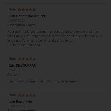
Note
jean Christophe Malicet
09/08/2023
description exacte
Peur qu'il n'aille pas sur mon pc donc prête à le renvoyer si il le
fallait mais c'est impeccable il marche et en plus les fils sont plus
longs que l'original, et je l'ai eu dans les temps
Contente de mon achat...
Note
Eric DEBOURRAN
17/06/2023
Parfait !
C'est nickel, chargeur qui fonctionne parfaitement.
Note
Ivan Bartulovic
02/03/2023
Simple et pratique.