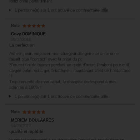
fonctionne parfaitement.
1 personne(s) sur 1 ont trouvé ce commentaire utile.
Note
Govy DOMINIQUE
19/07/2018
La perfection
Acheté pour remplacer mon chargeur d'origine car celui-ci ne
faisait plus "contact" avec la prise du pc.
S'en est fini de tourner pendant un quart d'heure l'embout pour qu'il
daigne enfin recharger la batterie... maintenant c'est de l'instantané
!!
Trop contente de mon achat, le chargeur correspond à mes
attentes à 100% !
1 personne(s) sur 1 ont trouvé ce commentaire utile.
Note
MERIEM BOULAARES
14/09/2017
qualité et rapidité
le produit correspond à sa description l'envoi est rapide dans un