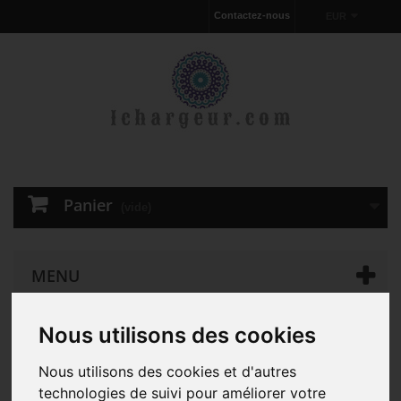
Contactez-nous
EUR
Panier
(vide)
MENU
Nous utilisons des cookies
Chargeur pour ordinateur portable
D'ORIGINE 65W Dell
Latitude 3540 00031 AC Adapter Chargeur
Nous utilisons des cookies et d'autres
technologies de suivi pour améliorer votre