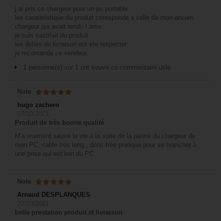
j ai pris ce chargeur pour un pc portable
les carateristique du produit coresponde a celle de mon ancien
chargeur qui avait rendu l ame.
je suis sastifait du produit .
les delais de livraison ont ete respecter .
je recomande ce vendeur.
1 personne(s) sur 1 ont trouvé ce commentaire utile.
Note
hugo zachero
07/10/2021
Produit de très bonne qualité
M'a vraiment sauvé la vie à la suite de la panne du chargeur de
mon PC, cable trés long , donc très pratique pour se brancher à
une prise qui est loin du PC
Note
Arnaud DESPLANQUES
22/03/2021
belle prestation produit et livraison