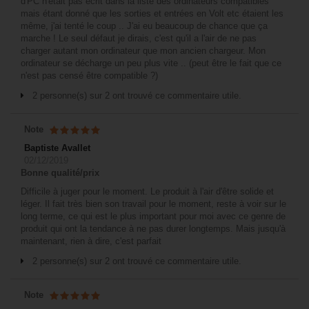
d'PC n'était pas écrit dans la liste des ordinateurs compatibles
mais étant donné que les sorties et entrées en Volt etc étaient les
même, j'ai tenté le coup .. J'ai eu beaucoup de chance que ça
marche ! Le seul défaut je dirais, c'est qu'il a l'air de ne pas
charger autant mon ordinateur que mon ancien chargeur. Mon
ordinateur se décharge un peu plus vite .. (peut être le fait que ce
n'est pas censé être compatible ?)
2 personne(s) sur 2 ont trouvé ce commentaire utile.
Note
Baptiste Avallet
02/12/2019
Bonne qualité/prix
Difficile à juger pour le moment. Le produit à l'air d'être solide et
léger. Il fait très bien son travail pour le moment, reste à voir sur le
long terme, ce qui est le plus important pour moi avec ce genre de
produit qui ont la tendance à ne pas durer longtemps. Mais jusqu'à
maintenant, rien à dire, c'est parfait
2 personne(s) sur 2 ont trouvé ce commentaire utile.
Note