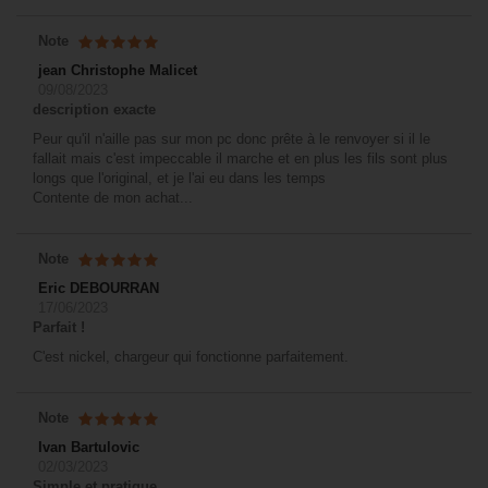
Note
jean Christophe Malicet
09/08/2023
description exacte
Peur qu'il n'aille pas sur mon pc donc prête à le renvoyer si il le
fallait mais c'est impeccable il marche et en plus les fils sont plus
longs que l'original, et je l'ai eu dans les temps
Contente de mon achat...
Note
Eric DEBOURRAN
17/06/2023
Parfait !
C'est nickel, chargeur qui fonctionne parfaitement.
Note
Ivan Bartulovic
02/03/2023
Simple et pratique.