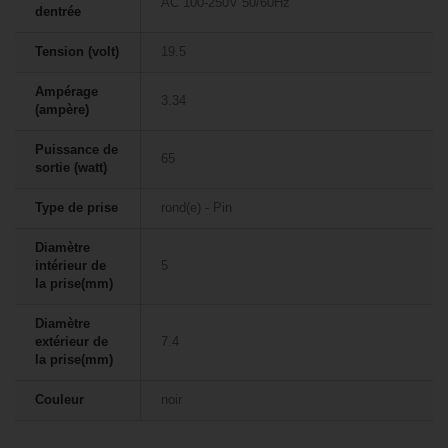
AC 100-250V 50/60Hz
dentrée
Tension (volt)
19.5
Ampérage
3.34
(ampère)
Puissance de
65
sortie (watt)
Type de prise
rond(e) - Pin
Diamètre
intérieur de
5
la prise(mm)
Diamètre
extérieur de
7.4
la prise(mm)
Couleur
noir