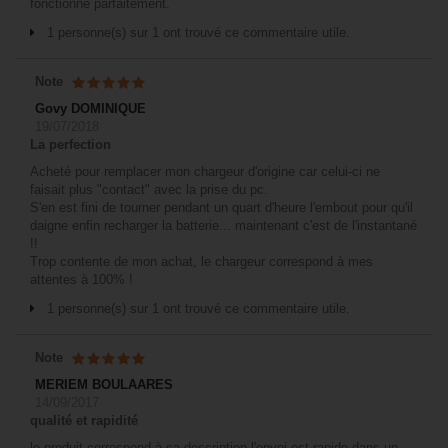
fonctionne parfaitement.
1 personne(s) sur 1 ont trouvé ce commentaire utile.
Note
Govy DOMINIQUE
19/07/2018
La perfection
Acheté pour remplacer mon chargeur d'origine car celui-ci ne
faisait plus "contact" avec la prise du pc.
S'en est fini de tourner pendant un quart d'heure l'embout pour qu'il
daigne enfin recharger la batterie... maintenant c'est de l'instantané
!!
Trop contente de mon achat, le chargeur correspond à mes
attentes à 100% !
1 personne(s) sur 1 ont trouvé ce commentaire utile.
Note
MERIEM BOULAARES
14/09/2017
qualité et rapidité
le produit correspond à sa description l'envoi est rapide dans un