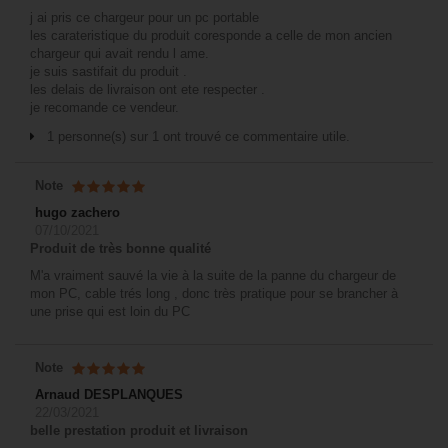
j ai pris ce chargeur pour un pc portable
les carateristique du produit coresponde a celle de mon ancien
chargeur qui avait rendu l ame.
je suis sastifait du produit .
les delais de livraison ont ete respecter .
je recomande ce vendeur.
1 personne(s) sur 1 ont trouvé ce commentaire utile.
Note
hugo zachero
07/10/2021
Produit de très bonne qualité
M'a vraiment sauvé la vie à la suite de la panne du chargeur de
mon PC, cable trés long , donc très pratique pour se brancher à
une prise qui est loin du PC
Note
Arnaud DESPLANQUES
22/03/2021
belle prestation produit et livraison