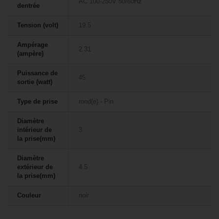
AC 100-250V 50/60Hz
dentrée
Tension (volt)
19.5
Ampérage
2.31
(ampère)
Puissance de
45
sortie (watt)
Type de prise
rond(e) - Pin
Diamètre
intérieur de
3
la prise(mm)
Diamètre
extérieur de
4.5
la prise(mm)
Couleur
noir