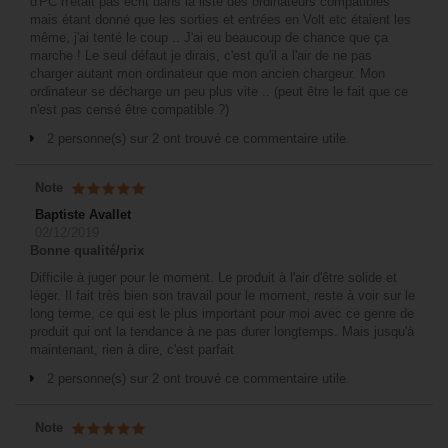
d'PC n'était pas écrit dans la liste des ordinateurs compatibles
mais étant donné que les sorties et entrées en Volt etc étaient les
même, j'ai tenté le coup .. J'ai eu beaucoup de chance que ça
marche ! Le seul défaut je dirais, c'est qu'il a l'air de ne pas
charger autant mon ordinateur que mon ancien chargeur. Mon
ordinateur se décharge un peu plus vite .. (peut être le fait que ce
n'est pas censé être compatible ?)
2 personne(s) sur 2 ont trouvé ce commentaire utile.
Note
Baptiste Avallet
02/12/2019
Bonne qualité/prix
Difficile à juger pour le moment. Le produit à l'air d'être solide et
léger. Il fait très bien son travail pour le moment, reste à voir sur le
long terme, ce qui est le plus important pour moi avec ce genre de
produit qui ont la tendance à ne pas durer longtemps. Mais jusqu'à
maintenant, rien à dire, c'est parfait
2 personne(s) sur 2 ont trouvé ce commentaire utile.
Note