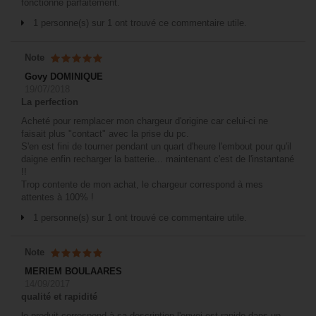
fonctionne parfaitement.
1 personne(s) sur 1 ont trouvé ce commentaire utile.
Note
Govy DOMINIQUE
19/07/2018
La perfection
Acheté pour remplacer mon chargeur d'origine car celui-ci ne
faisait plus "contact" avec la prise du pc.
S'en est fini de tourner pendant un quart d'heure l'embout pour qu'il
daigne enfin recharger la batterie... maintenant c'est de l'instantané
!!
Trop contente de mon achat, le chargeur correspond à mes
attentes à 100% !
1 personne(s) sur 1 ont trouvé ce commentaire utile.
Note
MERIEM BOULAARES
14/09/2017
qualité et rapidité
le produit correspond à sa description l'envoi est rapide dans un