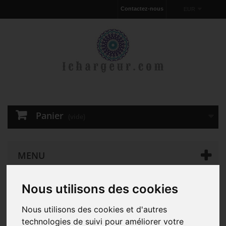
Contactez-nous
EUR
Panier
(vide)
MENU
Nous utilisons des cookies
Chargeur pour ordinateur portable
D'ORIGINE 45W Dell
Inspiron 13 5370 AC Adapter Chargeur
Nous utilisons des cookies et d'autres
technologies de suivi pour améliorer votre