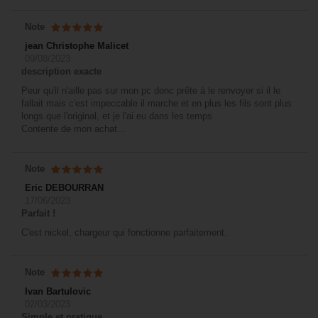
Note
jean Christophe Malicet
09/08/2023
description exacte
Peur qu'il n'aille pas sur mon pc donc prête à le renvoyer si il le
fallait mais c'est impeccable il marche et en plus les fils sont plus
longs que l'original, et je l'ai eu dans les temps
Contente de mon achat...
Note
Eric DEBOURRAN
17/06/2023
Parfait !
C'est nickel, chargeur qui fonctionne parfaitement.
Note
Ivan Bartulovic
02/03/2023
Simple et pratique.