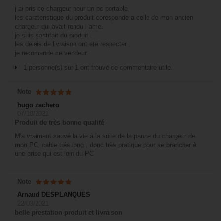
j ai pris ce chargeur pour un pc portable
les carateristique du produit coresponde a celle de mon ancien
chargeur qui avait rendu l ame.
je suis sastifait du produit .
les delais de livraison ont ete respecter .
je recomande ce vendeur.
1 personne(s) sur 1 ont trouvé ce commentaire utile.
Note
hugo zachero
07/10/2021
Produit de très bonne qualité
M'a vraiment sauvé la vie à la suite de la panne du chargeur de
mon PC, cable trés long , donc très pratique pour se brancher à
une prise qui est loin du PC
Note
Arnaud DESPLANQUES
22/03/2021
belle prestation produit et livraison