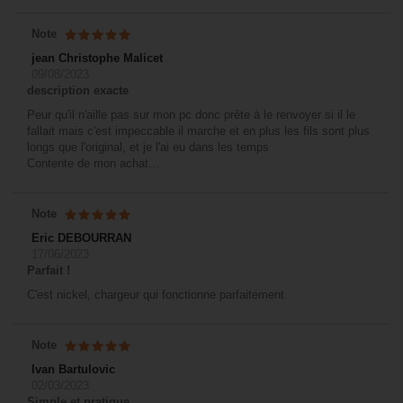
Note
jean Christophe Malicet
09/08/2023
description exacte
Peur qu'il n'aille pas sur mon pc donc prête à le renvoyer si il le
fallait mais c'est impeccable il marche et en plus les fils sont plus
longs que l'original, et je l'ai eu dans les temps
Contente de mon achat...
Note
Eric DEBOURRAN
17/06/2023
Parfait !
C'est nickel, chargeur qui fonctionne parfaitement.
Note
Ivan Bartulovic
02/03/2023
Simple et pratique.