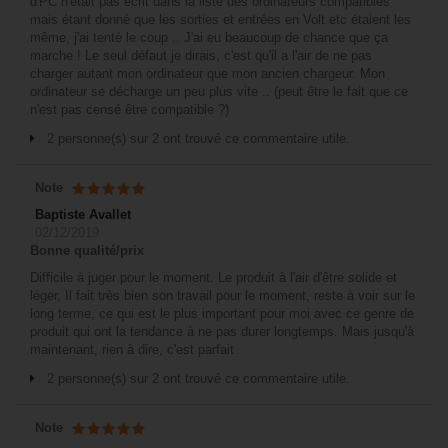
d'PC n'était pas écrit dans la liste des ordinateurs compatibles
mais étant donné que les sorties et entrées en Volt etc étaient les
même, j'ai tenté le coup .. J'ai eu beaucoup de chance que ça
marche ! Le seul défaut je dirais, c'est qu'il a l'air de ne pas
charger autant mon ordinateur que mon ancien chargeur. Mon
ordinateur se décharge un peu plus vite .. (peut être le fait que ce
n'est pas censé être compatible ?)
2 personne(s) sur 2 ont trouvé ce commentaire utile.
Note
Baptiste Avallet
02/12/2019
Bonne qualité/prix
Difficile à juger pour le moment. Le produit à l'air d'être solide et
léger. Il fait très bien son travail pour le moment, reste à voir sur le
long terme, ce qui est le plus important pour moi avec ce genre de
produit qui ont la tendance à ne pas durer longtemps. Mais jusqu'à
maintenant, rien à dire, c'est parfait
2 personne(s) sur 2 ont trouvé ce commentaire utile.
Note