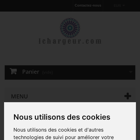
Contactez-nous
EUR
Panier
(vide)
MENU
Nous utilisons des cookies
Chargeur pour ordinateur portable
D'ORIGINE 90W Dell
PA-12 PA-12AC AC Adapter Chargeur
Nous utilisons des cookies et d'autres
technologies de suivi pour améliorer votre