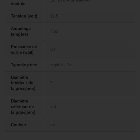
AC 100-250V 50/60Hz
dentrée
Tension (volt)
19.5
Ampérage
4.62
(ampère)
Puissance de
90
sortie (watt)
Type de prise
rond(e) - Pin
Diamètre
intérieur de
5
la prise(mm)
Diamètre
extérieur de
7.4
la prise(mm)
Couleur
noir