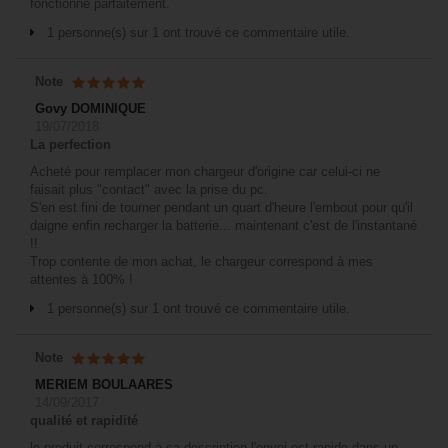
fonctionne parfaitement.
1 personne(s) sur 1 ont trouvé ce commentaire utile.
Note
Govy DOMINIQUE
19/07/2018
La perfection
Acheté pour remplacer mon chargeur d'origine car celui-ci ne
faisait plus "contact" avec la prise du pc.
S'en est fini de tourner pendant un quart d'heure l'embout pour qu'il
daigne enfin recharger la batterie... maintenant c'est de l'instantané
!!
Trop contente de mon achat, le chargeur correspond à mes
attentes à 100% !
1 personne(s) sur 1 ont trouvé ce commentaire utile.
Note
MERIEM BOULAARES
14/09/2017
qualité et rapidité
le produit correspond à sa description l'envoi est rapide dans un