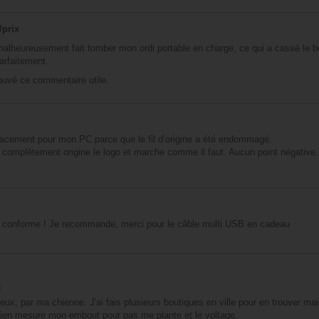
/prix
i malheureusement fait tomber mon ordi portable en charge, ce qui a cassé le b
arfaitement.
rouvé ce commentaire utile.
acement pour mon PC parce que le fil d’origine a été endommagé.
 complètement origine le logo et marche comme il faut. Aucun point négative.
it conforme ! Je recommande, merci pour le câble multi USB en cadeau
!
x, par ma chienne. J'ai fais plusieurs boutiques en ville pour en trouver mais
i bien mesure mon embout pour pas me plante et le voltage.