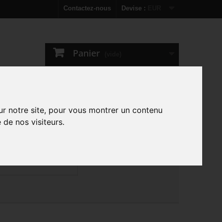
Contactez-nous
Devise :
EUR
Panier
(vide)
ION
ur notre site, pour vous montrer un contenu
 de nos visiteurs.
DONNÉES PERSONNELLES
GEUR POUR HP