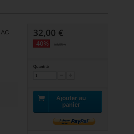
32,00 €
 AC
-40%
53,00 €
Quantité
Ajouter au
panier