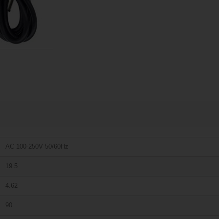
AC 100-250V 50/60Hz
19.5
4.62
90