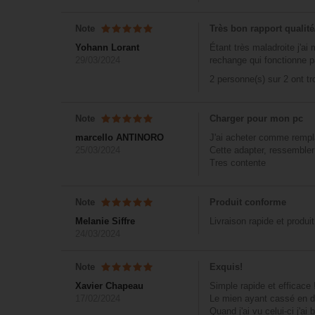
Note
Très bon rapport qualité
Yohann Lorant
Étant très maladroite j'a
29/03/2024
rechange qui fonctionne p
2 personne(s) sur 2 ont t
Note
Charger pour mon pc
marcello ANTINORO
J'ai acheter comme rempl
25/03/2024
Cette adapter, ressembler
Tres contente
Note
Produit conforme
Melanie Siffre
Livraison rapide et produ
24/03/2024
Note
Exquis!
Xavier Chapeau
Simple rapide et efficace 
17/02/2024
Le mien ayant cassé en deu
Quand j'ai vu celui-ci j'a