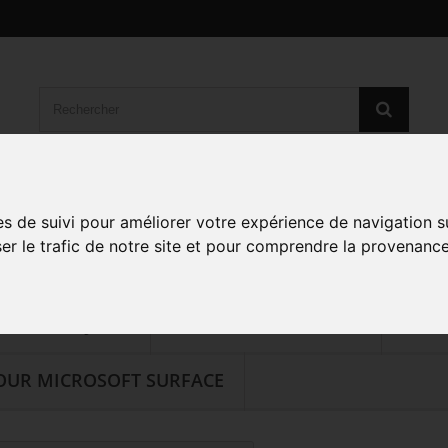
BLE
CONTACTEZ-NOUS
LIVRAISON EXPÉDIT
es de suivi pour améliorer votre expérience de navigation s
ser le trafic de notre site et pour comprendre la provenance
NFORMATION LÉGALE
PAIEMENT SÉCURISÉ
 POUR FUJITSU
CHARGEUR POUR MSI
CHAR
OUR MICROSOFT SURFACE