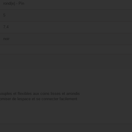
rond(e) - Pin
5
7.4
noir
uples et flexibles aux coins lisses et arrondis
nomiser de lespace et se connecter facilement