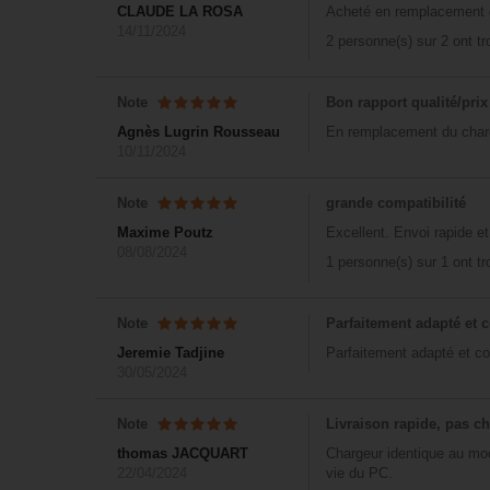
CLAUDE LA ROSA
Acheté en remplacement de
14/11/2024
2 personne(s) sur 2 ont t
Note
Bon rapport qualité/prix
Agnès Lugrin Rousseau
En remplacement du chargeu
10/11/2024
Note
grande compatibilité
Maxime Poutz
Excellent. Envoi rapide e
08/08/2024
1 personne(s) sur 1 ont t
Note
Parfaitement adapté et 
Jeremie Tadjine
Parfaitement adapté et con
30/05/2024
Note
Livraison rapide, pas ch
thomas JACQUART
Chargeur identique au modè
22/04/2024
vie du PC.