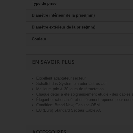
Type de prise
Diamètre intérieur de la prise(mm)
Diamètre extérieur de la prise(mm)
Couleur
EN SAVOIR PLUS
Excellent adaptateur secteur
Schaltet das System ein oder lädt es auf
Meilleurs prix & 30 jours de rétractation
Chaque détail a été soigneusement étudié - des câbles so
Élégant et rationalisé, et entièrement repensé pour éco
Condition: Brand New, Genuine-OEM
EU (Euro) Standard Secteur Cable AC
ACCESSOIRES